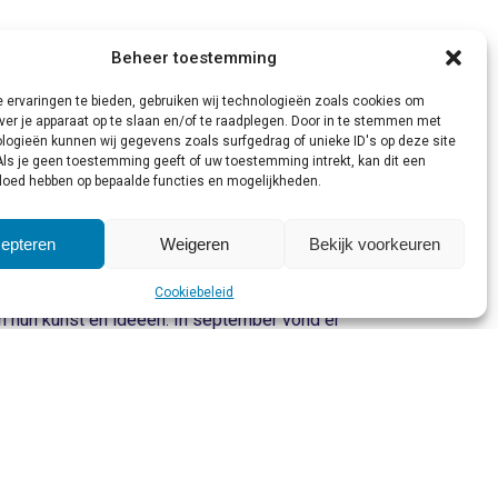
Beheer toestemming
tegen. Ook de leegstand ligt met zeven
 ervaringen te bieden, gebruiken wij technologieën zoals cookies om
ver je apparaat op te slaan en/of te raadplegen. Door in te stemmen met
logieën kunnen wij gegevens zoals surfgedrag of unieke ID's op deze site
vesteren in de binnenstad. Alleen al in
Als je geen toestemming geeft of uw toestemming intrekt, kan dit een
ft in de afgelopen vier jaar het budget
vloed hebben op bepaalde functies en mogelijkheden.
epteren
Weigeren
Bekijk voorkeuren
Cookiebeleid
l Kaapstad ruimte en budget om te
n hun kunst en ideeën. In september vond er
 mode getoond. Bovendien heeft de
eze attractie binnen te halen, maar dankzij
nenstad binnenkort met een bezoekje? Dan