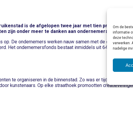
ruikenstad is de afgelopen twee jaar met tien procent ges
Om de beste
aten zijn onder meer te danken aan ondernemers.
informatie o
deze techno
ds op. De ondernemers werken nauw samen met de gemeente en in
verwerken. 
rd. Het ondernemersfonds bestaat inmiddels uit 640 leden en hee
nadelige in
Acc
en te organiseren in de binnenstad. Zo was er tijdens Festiva
 door kunstenaars. Op elke straathoek promootten creatievelinge
lk van Elite Models op het Pieter Vreedeplein werd de laatste
rmis zekergesteld. Vorig jaar lukte het de organisatie niet om d
kers dit jaar opnieuw van de spraakmakende attractie.
ien we terug in het bezoekersaantal. Vereert u de Brabantse bin