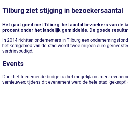
Tilburg ziet stijging in bezoekersaantal
Het gaat goed met Tilburg: het aantal bezoekers van de k
procent onder het landelijk gemiddelde. De goede result
In 2014 richtten ondernemers in Tilburg een ondernemingsfon
het kerngebied van de stad wordt twee miljoen euro geïnvestee
verdrievoudigd.
Events
Door het toenemende budget is het mogelijk om meer evenement
vernieuwen; tijdens dit evenement werd de hele stad ‘gekaapt’
in de Tilburgse binnenstad een modeshow plaats. Op een catwa
gemeente dit jaar de komst van het reuzenrad op de Tilburgse ke
een bijdrage van de gemeente genieten de Tilburgers én bezoe
Centraal parkeren
Kortom: er is volop leven in het centrum van Tilburg. En dat z