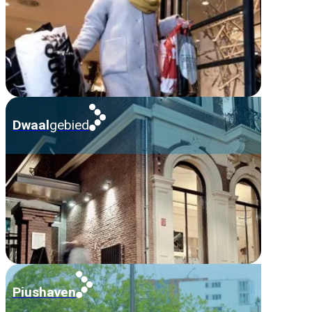
Dwaal
gebied
Piushaven