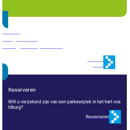
Route?
Navigeer naar:
Tilburg, Heuvelpoort 353
Plan uw
route
Reserveren
Wilt u verzekerd zijn van een parkeerplek in het hart vna
tilburg?
Reserveren